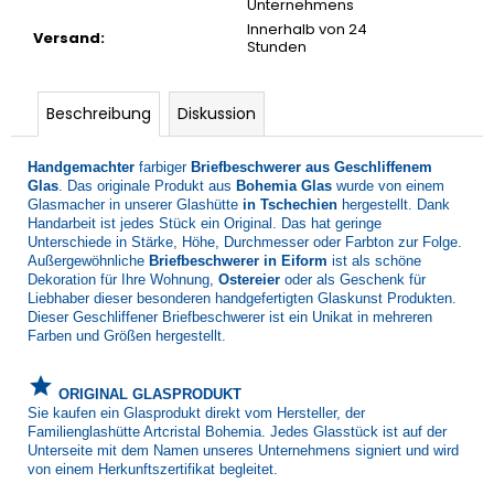
Unternehmens
Innerhalb von 24
Versand
:
Stunden
Beschreibung
Diskussion
Handgemachter
farbiger
Briefbeschwerer aus Geschliffenem
Glas
. Das originale Produkt aus
Bohemia Glas
wurde von einem
Glasmacher in unserer Glashütte
in Tschechien
hergestellt. Dank
Handarbeit ist jedes Stück ein Original. Das hat geringe
Unterschiede in Stärke, Höhe, Durchmesser oder Farbton zur Folge.
Außergewöhnliche
Briefbeschwerer in Eiform
ist als schöne
Dekoration für Ihre Wohnung,
Ostereier
oder als Geschenk für
Liebhaber dieser besonderen handgefertigten Glaskunst Produkten.
Dieser Geschliffener Briefbeschwerer ist ein Unikat in mehreren
Farben und Größen hergestellt.
grade
ORIGINAL GLASPRODUKT
Sie kaufen ein Glasprodukt direkt vom Hersteller, der
Familienglashütte Artcristal Bohemia. Jedes Glasstück ist auf der
Unterseite mit dem Namen unseres Unternehmens signiert und wird
von einem Herkunftszertifikat begleitet.