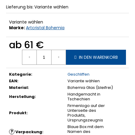
Lieferung bis:
Variante wählen
Variante wählen
Marke:
Artcristal Bohemia
ab
61 €
Verkaufspreis:
IN DEN WARENKORB
Kategorie
:
Geschliffen
EAN
:
Variante wählen
Material
:
Bohemia Glas (bleifrei)
Handgemacht in
Herstellung
:
Tschechien
Firmenlogo auf der
Unterseite des
Produkt
:
Produkts,
Ursprungszeugnis
Blaue Box mit dem
?
Namen des
Verpackung
: