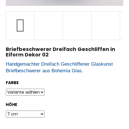
W
i
r
e
m
p
f
Briefbeschwerer Dreifach Geschliffen in
e
Eiform Dekor 02
h
l
Handgemachter Dreifach Geschliffener Glaskunst
e
n
Briefbeschwerer aus Bohemia Glas.
FARBE
HÖHE