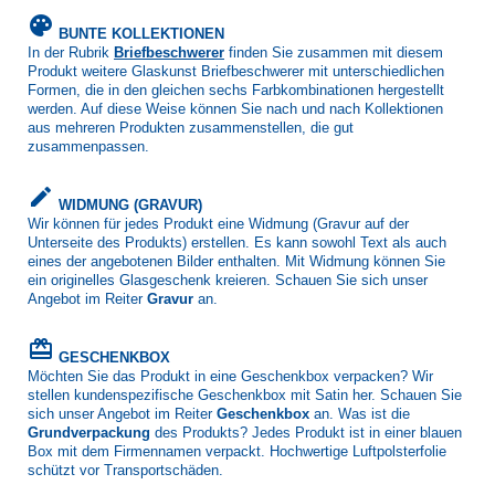
palette
BUNTE KOLLEKTIONEN
In der Rubrik
Briefbeschwerer
finden Sie zusammen mit diesem
Produkt weitere Glaskunst Briefbeschwerer mit unterschiedlichen
Formen, die in den gleichen sechs Farbkombinationen hergestellt
werden. Auf diese Weise können Sie nach und nach Kollektionen
aus mehreren Produkten zusammenstellen, die gut
zusammenpassen.
create
WIDMUNG (GRAVUR)
Wir können für jedes Produkt eine Widmung (Gravur auf der
Unterseite des Produkts) erstellen. Es kann sowohl Text als auch
eines der angebotenen Bilder enthalten. Mit Widmung können Sie
ein originelles Glasgeschenk kreieren. Schauen Sie sich unser
Angebot im Reiter
Gravur
an.
card_giftcard
GESCHENKBOX
Möchten Sie das Produkt in eine Geschenkbox verpacken? Wir
stellen kundenspezifische Geschenkbox mit Satin her. Schauen Sie
sich unser Angebot im Reiter
Geschenkbox
an. Was ist die
Grundverpackung
des Produkts? Jedes Produkt ist in einer blauen
Box mit dem Firmennamen verpackt. Hochwertige Luftpolsterfolie
schützt vor Transportschäden.