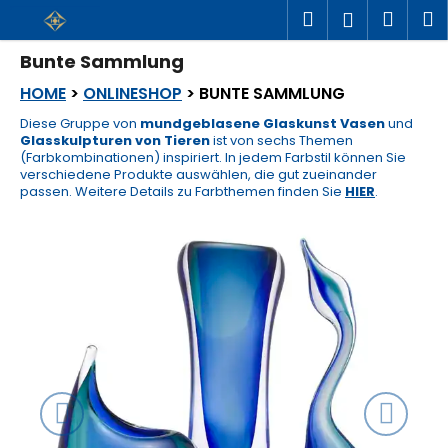
W
Zum
Suchen
Ware
M
Login
a
Inhalt
r
springen
Zurück
Zurück
Bunte Sammlung
e
zum
zum
n
HOME
>
ONLINESHOP
> BUNTE SAMMLUNG
W
k
a
o
Diese Gruppe von
mundgeblasene Glaskunst Vasen
und
s
r
Glasskulpturen von Tieren
ist von sechs Themen
s
b
(Farbkombinationen) inspiriert. In jedem Farbstil können Sie
u
verschiedene Produkte auswählen, die gut zueinander
passen. Weitere Details zu Farbthemen finden Sie
HIER
.
c
h
Previous
Next
e
n
S
i
e
?
SUCHEN