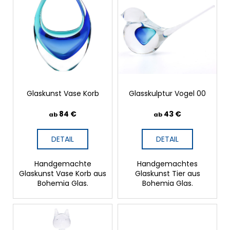
t
u
e
n
d
g
e
r
P
r
o
d
u
Glaskunst Vase Korb
Glasskulptur Vogel 00
k
t
84 €
43 €
ab
ab
e
DETAIL
DETAIL
Handgemachte
Handgemachtes
Glaskunst Vase Korb aus
Glaskunst Tier aus
Bohemia Glas.
Bohemia Glas.