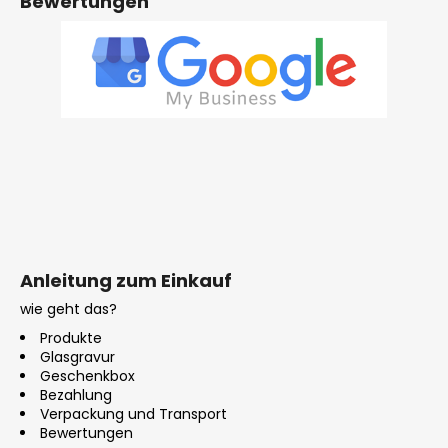
Bewertungen
W
i
r
e
m
p
f
e
h
l
e
n
Anleitung zum Einkauf
wie geht das?
Produkte
Glasgravur
Geschenkbox
Bezahlung
Verpackung und Transport
Bewertungen