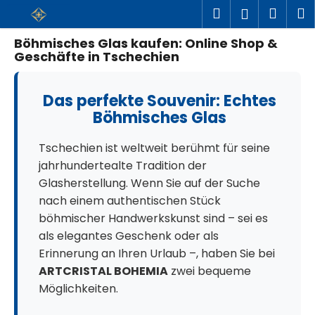
W
Zum
Suchen
Ware
M
Login
a
Inhalt
r
springen
Zurück
Zurück
Böhmisches Glas kaufen: Online Shop &
e
Geschäfte in Tschechien
zum
zum
n
W
k
a
o
s
Das perfekte Souvenir: Echtes
r
s
b
Böhmisches Glas
u
c
Tschechien ist weltweit berühmt für seine
h
e
jahrhundertealte Tradition der
n
Glasherstellung. Wenn Sie auf der Suche
S
nach einem authentischen Stück
i
e
böhmischer Handwerkskunst sind – sei es
?
als elegantes Geschenk oder als
Erinnerung an Ihren Urlaub –, haben Sie bei
ARTCRISTAL BOHEMIA
zwei bequeme
Möglichkeiten.
SUCHEN