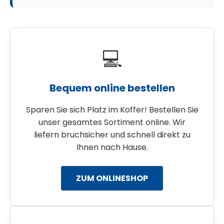
W
i
r
💻
e
m
p
f
Bequem online bestellen
e
h
l
Sparen Sie sich Platz im Koffer! Bestellen Sie
e
n
unser gesamtes Sortiment online. Wir
liefern bruchsicher und schnell direkt zu
Ihnen nach Hause.
ZUM ONLINESHOP