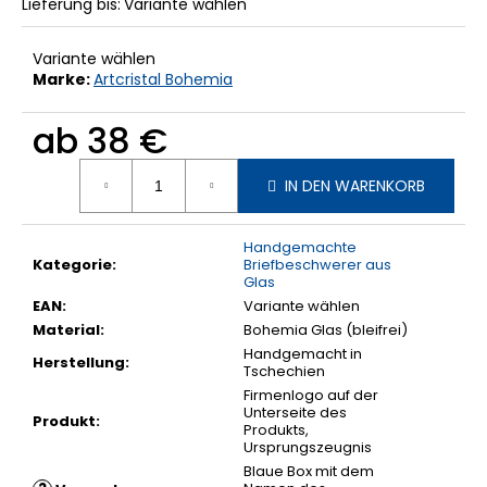
Lieferung bis:
Variante wählen
Variante wählen
Marke:
Artcristal Bohemia
ab
38 €
Verkaufspreis:
IN DEN WARENKORB
Handgemachte
Kategorie
:
Briefbeschwerer aus
Glas
EAN
:
Variante wählen
Material
:
Bohemia Glas (bleifrei)
Handgemacht in
Herstellung
:
Tschechien
Firmenlogo auf der
Unterseite des
Produkt
:
Produkts,
Ursprungszeugnis
Blaue Box mit dem