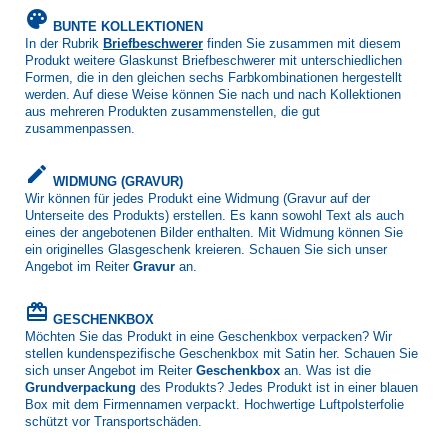
palette
BUNTE KOLLEKTIONEN
In der Rubrik
Briefbeschwerer
finden Sie zusammen mit diesem
Produkt weitere Glaskunst Briefbeschwerer mit unterschiedlichen
Formen, die in den gleichen sechs Farbkombinationen hergestellt
werden. Auf diese Weise können Sie nach und nach Kollektionen
aus mehreren Produkten zusammenstellen, die gut
zusammenpassen.
create
WIDMUNG (GRAVUR)
Wir können für jedes Produkt eine Widmung (Gravur auf der
Unterseite des Produkts) erstellen. Es kann sowohl Text als auch
eines der angebotenen Bilder enthalten. Mit Widmung können Sie
ein originelles Glasgeschenk kreieren. Schauen Sie sich unser
Angebot im Reiter
Gravur
an.
card_giftcard
GESCHENKBOX
Möchten Sie das Produkt in eine Geschenkbox verpacken? Wir
stellen kundenspezifische Geschenkbox mit Satin her. Schauen Sie
sich unser Angebot im Reiter
Geschenkbox
an. Was ist die
Grundverpackung
des Produkts? Jedes Produkt ist in einer blauen
Box mit dem Firmennamen verpackt. Hochwertige Luftpolsterfolie
schützt vor Transportschäden.