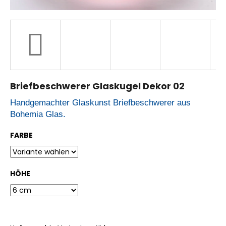
W
i
r
e
m
p
f
Briefbeschwerer Glaskugel Dekor 02
e
h
Handgemachter Glaskunst Briefbeschwerer aus
l
e
Bohemia Glas.
n
FARBE
HÖHE