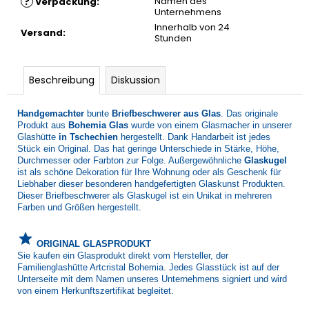
?
Namen des
Verpackung
:
Unternehmens
Innerhalb von 24
Versand
:
Stunden
Beschreibung
Diskussion
Handgemachter
bunte
Briefbeschwerer aus Glas
. Das originale
Produkt aus
Bohemia Glas
wurde von einem Glasmacher in unserer
Glashütte
in Tschechien
hergestellt. Dank Handarbeit ist jedes
Stück ein Original. Das hat geringe Unterschiede in Stärke, Höhe,
Durchmesser oder Farbton zur Folge. Außergewöhnliche
Glaskugel
ist als schöne Dekoration für Ihre Wohnung oder als Geschenk für
Liebhaber dieser besonderen handgefertigten Glaskunst Produkten.
Dieser Briefbeschwerer als Glaskugel ist ein Unikat in mehreren
Farben und Größen hergestellt.
grade
ORIGINAL GLASPRODUKT
Sie kaufen ein Glasprodukt direkt vom Hersteller, der
Familienglashütte Artcristal Bohemia. Jedes Glasstück ist auf der
Unterseite mit dem Namen unseres Unternehmens signiert und wird
von einem Herkunftszertifikat begleitet.