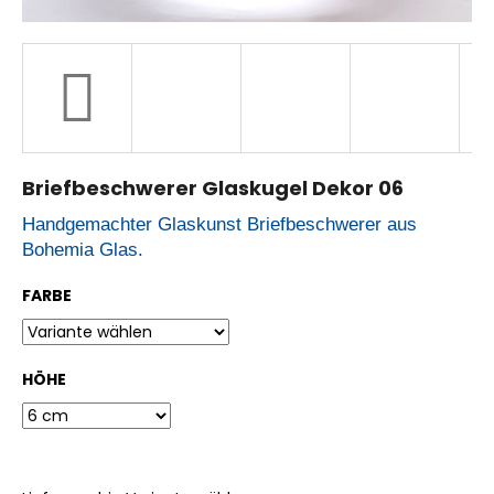
W
i
r
e
m
p
f
Briefbeschwerer Glaskugel Dekor 06
e
h
Handgemachter Glaskunst Briefbeschwerer aus
l
e
Bohemia Glas.
n
FARBE
HÖHE