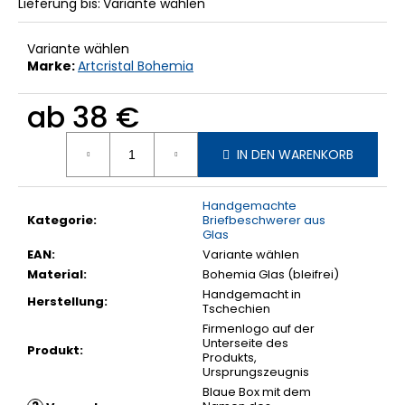
Lieferung bis:
Variante wählen
Variante wählen
Marke:
Artcristal Bohemia
ab
38 €
Verkaufspreis:
IN DEN WARENKORB
Handgemachte
Kategorie
:
Briefbeschwerer aus
Glas
EAN
:
Variante wählen
Material
:
Bohemia Glas (bleifrei)
Handgemacht in
Herstellung
:
Tschechien
Firmenlogo auf der
Unterseite des
Produkt
:
Produkts,
Ursprungszeugnis
Blaue Box mit dem