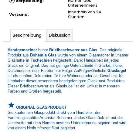
?
Namen des
Verpackung
:
Unternehmens
Innerhalb von 24
Versand
:
Stunden
Beschreibung
Diskussion
Handgemachter
bunte
Briefbeschwerer aus Glas
. Das originale
Produkt aus
Bohemia Glas
wurde von einem Glasmacher in unserer
Glashütte
in Tschechien
hergestellt. Dank Handarbeit ist jedes
Stück ein Original. Das hat geringe Unterschiede in Stärke, Höhe,
Durchmesser oder Farbton zur Folge. Außergewöhnliche
Glaskugel
ist als schöne Dekoration für Ihre Wohnung oder als Geschenk für
Liebhaber dieser besonderen handgefertigten Glaskunst Produkten.
Dieser Briefbeschwerer als Glaskugel ist ein Unikat in mehreren
Farben und Größen hergestellt.
grade
ORIGINAL GLASPRODUKT
Sie kaufen ein Glasprodukt direkt vom Hersteller, der
Familienglashütte Artcristal Bohemia. Jedes Glasstück ist auf der
Unterseite mit dem Namen unseres Unternehmens signiert und wird
von einem Herkunftszertifikat begleitet.