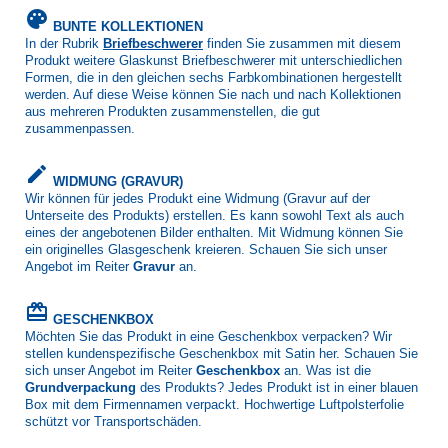
palette
BUNTE KOLLEKTIONEN
In der Rubrik
Briefbeschwerer
finden Sie zusammen mit diesem
Produkt weitere Glaskunst Briefbeschwerer mit unterschiedlichen
Formen, die in den gleichen sechs Farbkombinationen hergestellt
werden. Auf diese Weise können Sie nach und nach Kollektionen
aus mehreren Produkten zusammenstellen, die gut
zusammenpassen.
create
WIDMUNG (GRAVUR)
Wir können für jedes Produkt eine Widmung (Gravur auf der
Unterseite des Produkts) erstellen. Es kann sowohl Text als auch
eines der angebotenen Bilder enthalten. Mit Widmung können Sie
ein originelles Glasgeschenk kreieren. Schauen Sie sich unser
Angebot im Reiter
Gravur
an.
card_giftcard
GESCHENKBOX
Möchten Sie das Produkt in eine Geschenkbox verpacken? Wir
stellen kundenspezifische Geschenkbox mit Satin her. Schauen Sie
sich unser Angebot im Reiter
Geschenkbox
an. Was ist die
Grundverpackung
des Produkts? Jedes Produkt ist in einer blauen
Box mit dem Firmennamen verpackt. Hochwertige Luftpolsterfolie
schützt vor Transportschäden.